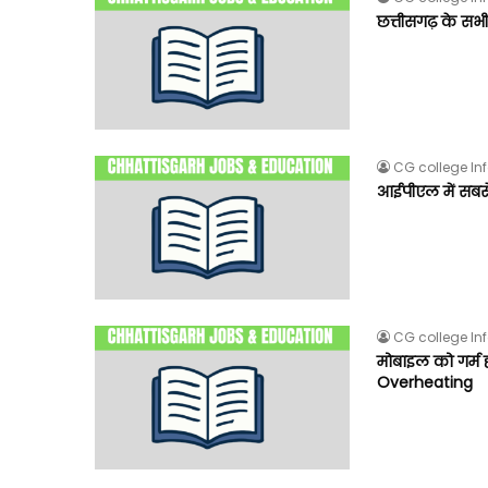
छत्तीसगढ़ के सभ
CG college In
आईपीएल में सबसे
CG college In
मोबाइल को गर्म 
Overheating