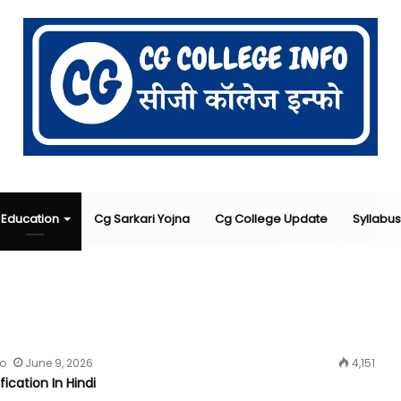
Education
Cg Sarkari Yojna
Cg College Update
Syllabus
fo
June 9, 2026
4,151
ication In Hindi