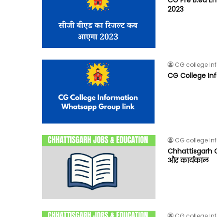
2023
CG college In
CG College In
CG college In
Chhattisgarh CM
और कार्यकाल
CG college In