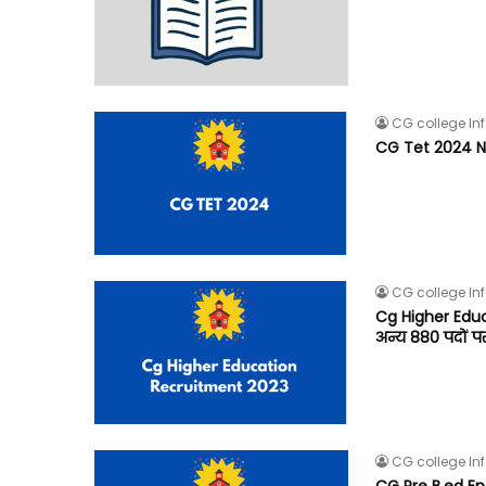
CG college In
CG Tet 2024 No
CG college In
Cg Higher Educat
अन्य 880 पदों पर 
CG college In
CG Pre B.ed En