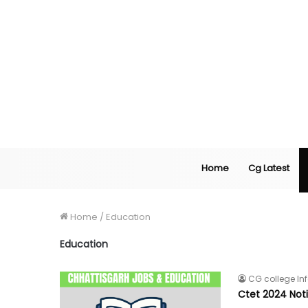
Home
Cg Latest
Home
/
Education
Education
CG college In
Ctet 2024 Notif