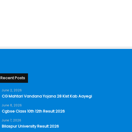
Recent Posts
June 2, 2026
CG Mahtari Vandana Yojana 28 Kist Kab Aayegi
June 8, 2026
Cgbse Class 10th 12th Result 2026
June 7, 2026
Bilaspur University Result 2026