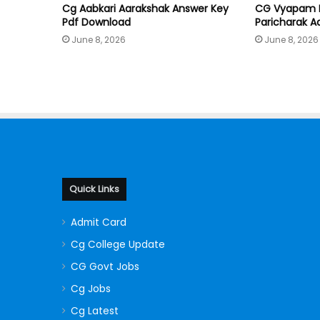
Cg Aabkari Aarakshak Answer Key
CG Vyapam 
Pdf Download
Paricharak A
June 8, 2026
June 8, 2026
Quick Links
Admit Card
Cg College Update
CG Govt Jobs
Cg Jobs
Cg Latest