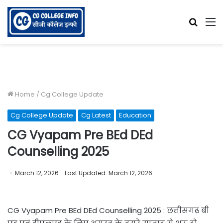
Searc
M
for
Home
/
Cg College Update
Cg College Update
Cg Latest
Education
CG Vyapam Pre BEd DEd
Counselling 2025
March 12, 2026
Last Updated: March 12, 2026
CG Vyapam Pre BEd DEd Counselling 2025 : छत्तीसगढ़ बी