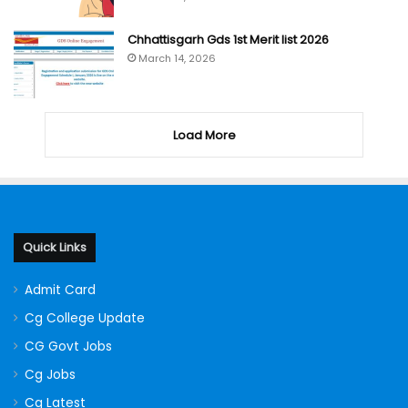
Chhattisgarh Gds 1st Merit list 2026
March 14, 2026
Load More
Quick Links
Admit Card
Cg College Update
CG Govt Jobs
Cg Jobs
Cg Latest