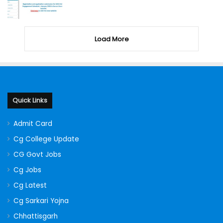
Load More
Quick Links
Admit Card
Cg College Update
CG Govt Jobs
Cg Jobs
Cg Latest
Cg Sarkari Yojna
Chhattisgarh