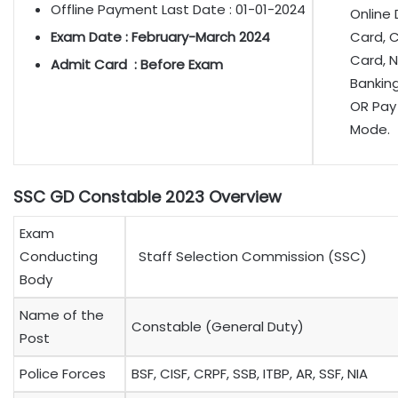
Offline Payment Last Date : 01-01-2024
Online 
Exam Date : February-March 2024
Card, C
Card, 
Admit Card : Before Exam
Bankin
OR Pay 
Mode.
SSC GD Constable 2023 Overview
Exam
Conducting
Staff Selection Commission (SSC)
Body
Name of the
Constable (General Duty)
Post
Police Forces
BSF, CISF, CRPF, SSB, ITBP, AR, SSF, NIA