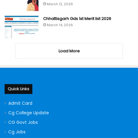
March 12, 2026
Chhattisgarh Gds 1st Merit list 2026
March 14, 2026
Load More
Quick Links
Admit Card
Cg College Update
CG Govt Jobs
Cg Jobs